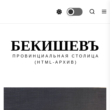
Перейти
к
содержимому
БЕКИШЕВЪ
ПРОВИНЦИАЛЬНАЯ СТОЛИЦА
(HTML-АРХИВ)