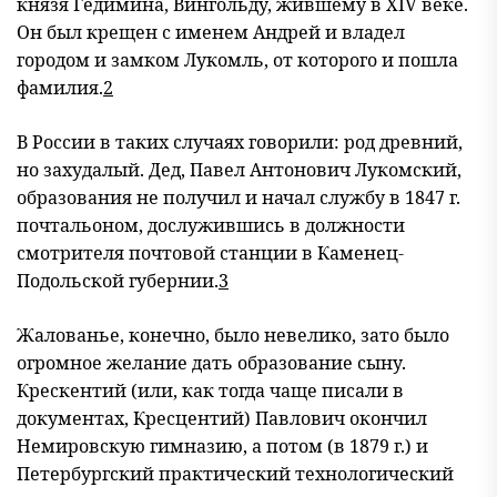
князя Гедимина, Вингольду, жившему в XIV веке.
Он был крещен с именем Андрей и владел
городом и замком Лукомль, от которого и пошла
фамилия.
2
В России в таких случаях говорили: род древний,
но захудалый. Дед, Павел Антонович Лукомский,
образования не получил и начал службу в 1847 г.
почтальоном, дослужившись в должности
смотрителя почтовой станции в Каменец-
Подольской губернии.
3
Жалованье, конечно, было невелико, зато было
огромное желание дать образование сыну.
Крескентий (или, как тогда чаще писали в
документах, Кресцентий) Павлович окончил
Немировскую гимназию, а потом (в 1879 г.) и
Петербургский практический технологический