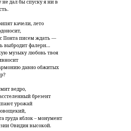
 не дал бы спуску я ни в
сть.
ипят качели, лето
одоносит,
 с Понта писем ждать —
сь выбродит фалерн…
кую музыку любовь твоя
ивносит
гармонию давно обжитых
ер?
мит ведро,
расстеленный брезент
ыпают урожай
зовощекий,
та груда яблок – монумент
эзии Овидия высокой.