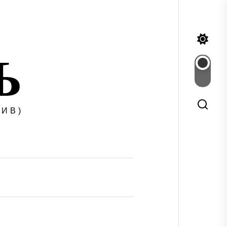
Ъ
ИВ)