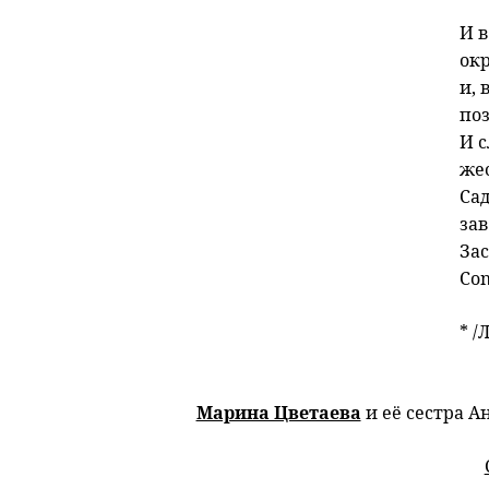
И в
окр
и, 
по
И с
же
Сад
за
За
Co
* /
Марина Цветаева
и её сестра А