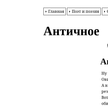
Главная
Поэт и поэзия
Античное
А
Ну 
Ов
А в
ре
Вот
оби