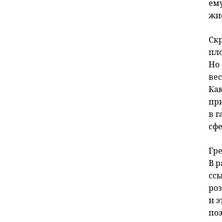
ему
жи
Скр
пл
Но
ве
Ка
пр
в 
сф
Гре
В 
сс
ро
и э
по