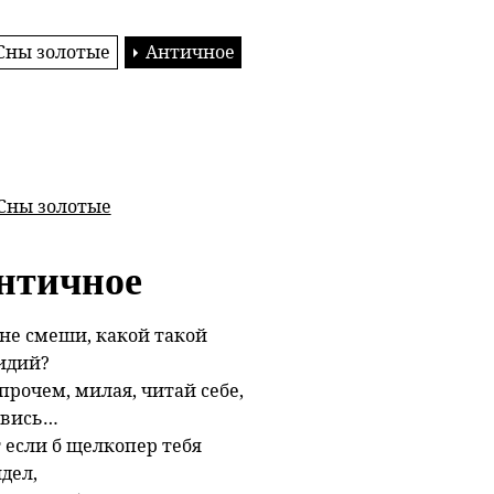
Сны золотые
Античное
Сны золотые
нтичное
не смеши, какой такой
идий?
прочем, милая, читай себе,
звись…
 если б щелкопер тебя
дел,