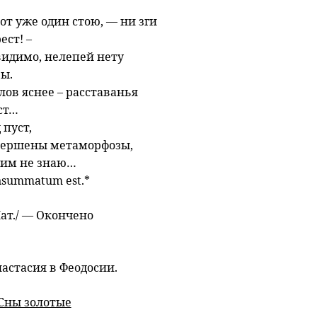
от уже один стою, — ни зги
ест! –
видимо, нелепей нету
зы.
лов яснее – расставанья
ст…
 пуст,
вершены метаморфозы,
сим не знаю…
nsummatum est.*
Лат./ — Окончено
настасия в Феодосии.
Сны золотые