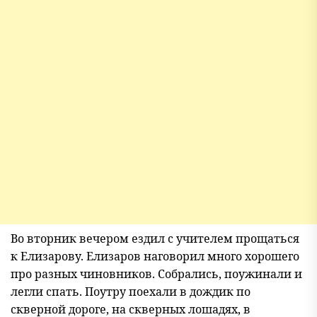
Во вторник вечером ездил с учителем прощаться
к Елизарову. Елизаров наговорил много хорошего
про разных чиновников. Собрались, поужинали и
легли спать. Поутру поехали в дождик по
скверной дороге, на скверных лошадях, в