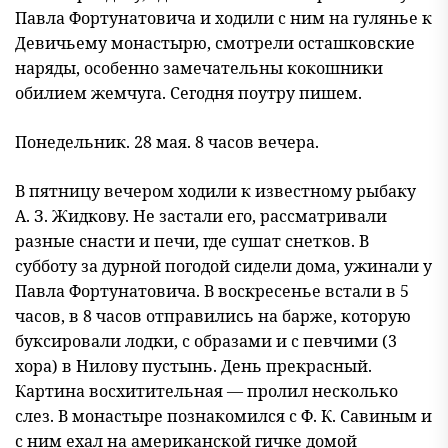
Павла Фортунатовича и ходили с ним на гулянье к
Девичьему монастырю, смотрели осташковские
наряды, особенно замечательны кокошники
обилием жемчуга. Сегодня поутру пишем.
Понедельник. 28 мая. 8 часов вечера.
В пятницу вечером ходили к известному рыбаку
А. З. Жидкову. Не застали его, рассматривали
разные снасти и печи, где сушат снетков. В
субботу за дурной погодой сидели дома, ужинали у
Павла Фортунатовича. В воскресенье встали в 5
часов, в 8 часов отправились на барже, которую
буксировали лодки, с образами и с певчими (3
хора) в Нилову пустынь. День прекрасный.
Картина восхитительная — пролил несколько
слез. В монастыре познакомился с Ф. К. Савиным и
с ним ехал на американской гичке домой