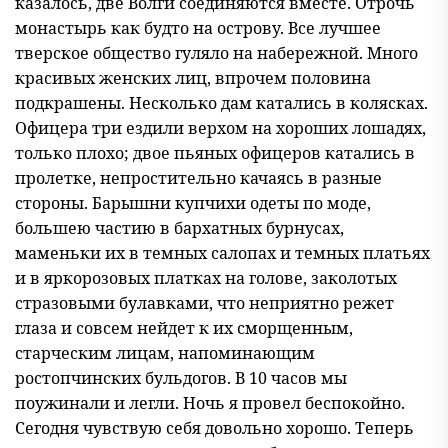
казалось, две Волги соединяются вместе. Отрочь
монастырь как будто на острову. Все лучшее
тверское общество гуляло на набережной. Много
красивых женских лиц, впрочем половина
подкрашены. Несколько дам катались в колясках.
Офицера три ездили верхом на хороших лошадях,
только плохо; двое пьяных офицеров катались в
пролетке, непростительно качаясь в разные
стороны. Барышни купчихи одеты по моде,
большею частию в бархатных бурнусах,
маменьки их в темных салопах и темных платьях
и в яркорозовых платках на голове, заколотых
стразовыми булавками, что неприятно режет
глаза и совсем нейдет к их сморщенным,
старческим лицам, напоминающим
ростопчинских бульдогов. В 10 часов мы
поужинали и легли. Ночь я провел беспокойно.
Сегодня чувствую себя довольно хорошо. Теперь