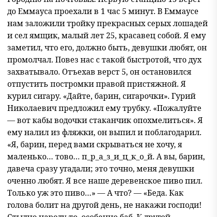
до Еммауса проехали в 1 час 5 минут. В Еммаусе
нам заложили тройку прекрасных серых лошадей
и сел ямщик, малый лет 25, красавец собой. Я ему
заметил, что его, должно быть, девушки любят, он
промолчал. Повез нас с такой быстротой, что дух
захватывало. Отъехав верст 5, он остановился
отпустить постромки правой пристяжной. Я
курил сигару. «Дайте, барин, сигарочки». Гурий
Николаевич предложил ему трубку. «Пожалуйте
— вот кабы водочки стаканчик опохмелиться». Я
ему налил из фляжки, он выпил и поблагодарил.
«Я, барин, перед вами скрываться не хочу, я
маленько… тово… п_р_а_з_и_ц_к_о_й. А вы, барин,
давеча сразу угадали; это точно, меня девушки
оченно любят. Я все наше деревенское пиво пил.
Только уж это пиво…» — А что? — «Беда. Как
голова болит на другой день, не накажи господи!