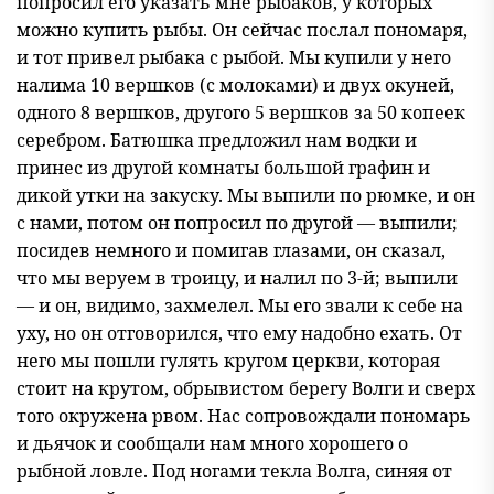
попросил его указать мне рыбаков, у которых
можно купить рыбы. Он сейчас послал пономаря,
и тот привел рыбака с рыбой. Мы купили у него
налима 10 вершков (с молоками) и двух окуней,
одного 8 вершков, другого 5 вершков за 50 копеек
серебром. Батюшка предложил нам водки и
принес из другой комнаты большой графин и
дикой утки на закуску. Мы выпили по рюмке, и он
с нами, потом он попросил по другой — выпили;
посидев немного и помигав глазами, он сказал,
что мы веруем в троицу, и налил по 3-й; выпили
— и он, видимо, захмелел. Мы его звали к себе на
уху, но он отговорился, что ему надобно ехать. От
него мы пошли гулять кругом церкви, которая
стоит на крутом, обрывистом берегу Волги и сверх
того окружена рвом. Нас сопровождали пономарь
и дьячок и сообщали нам много хорошего о
рыбной ловле. Под ногами текла Волга, синяя от