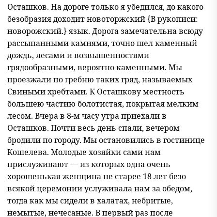
Осташков. На дороге только я убедился, до какого
безобразия доходит новоторжский {В рукописи:
новорожский.} язык. Дорога замечательна всюду
рассыпанными камнями, точно шел каменный
дождь, лесами и возвышенностями
грядообразными, вероятно каменными. Мы
проезжали по гребню таких гряд, называемых
Свиными хребтами. К Осташкову местность
большею частию болотистая, покрытая мелким
лесом. Вчера в 8-м часу утра приехали в
Осташков. Почти весь день спали, вечером
бродили по городу. Мы остановились в гостинице
Кошелева. Молодые хозяйки сами нам
прислуживают — из которых одна очень
хорошенькая женщина не старее 18 лет безо
всякой церемонии услуживала нам за обедом,
тогда как мы сидели в халатах, небритые,
немытые, нечесаные. В первый раз после