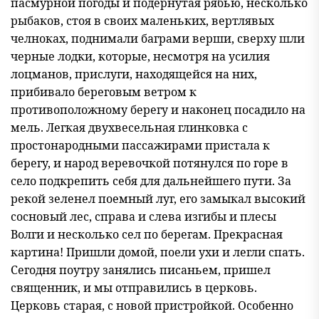
пасмурной погоды и подернутая рябью, несколько
рыбаков, стоя в своих маленьких, вертлявых
челноках, поднимали баграми верши, сверху шли
черные лодки, которые, несмотря на усилия
лоцманов, прислуги, находящейся на них,
прибивало береговым ветром к
противоположному берегу и наконец посадило на
мель. Легкая двухвесельная глинковка с
простонародными пассажирами пристала к
берегу, и народ веревочкой потянулся по горе в
село подкрепить себя для дальнейшего пути. За
рекой зеленел поемный луг, его замыкал высокий
сосновый лес, справа и слева изгибы и плесы
Волги и несколько сел по берегам. Прекрасная
картина! Пришли домой, поели ухи и легли спать.
Сегодня поутру занялись писаньем, пришел
священник, и мы отправились в церковь.
Церковь старая, с новой пристройкой. Особенно