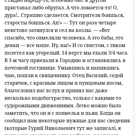
Стыдно народу-то, особенно баб. К другой
приставал либо обругал. А что ломается-то! О,
дура!.. Страшно сделается. Смотрителя боишься,
старосты боишься. Ах!» — Тут он раза четыре
неистово затянулся и сел на козлы. — «Вот
спасибо, что охмелили человека. А это бабы, это
девки — все наше. Ну, вы!» И со свистом, с гиком
полетел как угорелый. 14 верст мы ехали 3/4 часа.
В 3-м часу приехали в Городню и остановились в
почтовой гостинице. Умывшись и напившись
чаю, пошли к священнику. Отец Василий, седой
старичок, с красным лицом и пунцовым носом,
благословил нас вслух и принял нас даже
несколько подобострастно, только с какими-то
судорожными движениями. Легко можно было
заметить, что он и с похмелья и пьян. Когда он
сообщил нам некоторые нужные для нас сведения
(которые Гурий Николаевич тут же записал), я