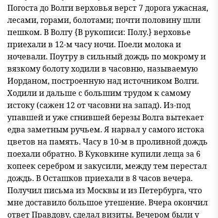
Погоста до Волги верховья верст 7 дорога ужасная,
лесами, горами, болотами; почти половину шли
пешком. В Волгу {В рукописи: Полу.} верховье
приехали в 12-м часу ночи. Поели молока и
ночевали. Поутру в сильный дождь по мокрому и
вязкому болоту ходили в часовню, называемую
Иорданом, построенную над источником Волги.
Ходили и дальше с большим трудом к самому
истоку (сажен 12 от часовни на запад). Из-под
упавшей и уже сгнившей березы Волга вытекает
едва заметным ручьем. Я нарвал у самого истока
цветов на память. Часу в 10-м в проливной дождь
поехали обратно. В Куковкине купили леща за 6
копеек серебром и закусили, между тем перестал
дождь. В Осташков приехали в 8 часов вечера.
Получил письма из Москвы и из Петербурга, что
мне доставило большое утешение. Вчера окончил
ответ Правдову, сделал визиты. Вечером были у