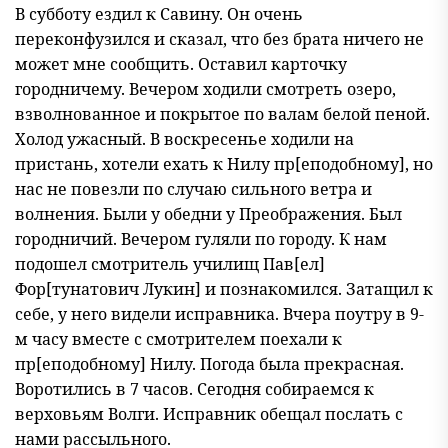
В субботу ездил к Савину. Он очень
переконфузился и сказал, что без брата ничего не
может мне сообщить. Оставил карточку
городничему. Вечером ходили смотреть озеро,
взволнованное и покрытое по валам белой пеной.
Холод ужасный. В воскресенье ходили на
пристань, хотели ехать к Нилу пр[еподобному], но
нас не повезли по случаю сильного ветра и
волнения. Были у обедни у Преображения. Был
городничий. Вечером гуляли по городу. К нам
подошел смотритель училищ Пав[ел]
Фор[тунатович Лукин] и познакомился. Затащил к
себе, у него видели исправника. Вчера поутру в 9-
м часу вместе с смотрителем поехали к
пр[еподобному] Нилу. Погода была прекрасная.
Воротились в 7 часов. Сегодня собираемся к
верховьям Волги. Исправник обещал послать с
нами рассыльного.