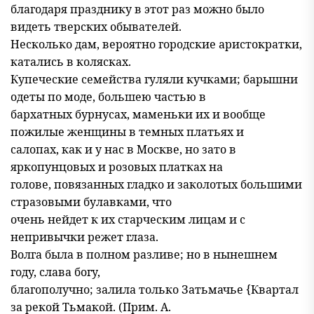
благодаря празднику в этот раз можно было
видеть тверских обывателей.
Несколько дам, вероятно городские аристократки,
катались в колясках.
Купеческие семейства гуляли кучками; барышни
одеты по моде, большею частью в
бархатных бурнусах, маменьки их и вообще
пожилые женщины в темных платьях и
салопах, как и у нас в Москве, но зато в
яркопунцовых и розовых платках на
голове, повязанных гладко и заколотых большими
стразовыми булавками, что
очень нейдет к их старческим лицам и с
непривычки режет глаза.
Волга была в полном разливе; но в нынешнем
году, слава богу,
благополучно; залила только Затьмачье {Квартал
за рекой Тьмакой. (Прим. А.