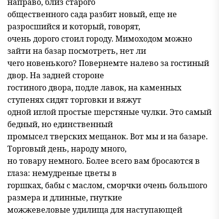
направо, близ старого
общественного сада разбит новый, еще не
разросшийся и который, говорят,
очень дорого стоил городу. Мимоходом можно
зайти на базар посмотреть, нет ли
чего новенького? Повернемте налево за гостиный
двор. На задней стороне
гостиного двора, подле лавок, на каменных
ступенях сидят торговки и вяжут
одной иглой простые шерстяные чулки. Это самый
бедный, но единственный
промысел тверских мещанок. Вот мы и на базаре.
Торговый день, народу много,
но товару немного. Более всего вам бросаются в
глаза: немудреные цветы в
горшках, бабы с маслом, сморчки очень большого
размера и длинные, гнуткие
можжевеловые удилища для наступающей