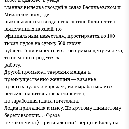
1000) и однотес. В уезде
главная выделка гвоздей в селах Васильевском и
Михайловском, где
выковываются гвозди всех сортов. Количество
выделанных гвоздей, по
официальным известиям, простирается до 100
тысяч пудов на сумму 500 тысяч
рублей. Если вычесть из этой суммы цену железа,
то не много придется за
работу.
Другой промысел тверских мещан и
преимущественно женщин — вязанье
простых чулок и варежек; их вырабатывается
весьма значительное количество,
но заработная плата ничтожна.
Лодка причалила к мысу. По крутому глинистому
берегу взошли… {Фраза
не закончена.} При впадении Тверцы в Волгу на