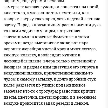
оврагам, еще утром и вечером
замерзает каждая лужица и лопается под ногой,
как стекло, а уж солнце так печет, или, как
говорят, сверху так жарко, хоть надевай летнюю
одежу. Народ в праздничном расположении духа
толпами ходит по улицам, потряхивая
завязанными в красные бумажные платки
орехами; везде выставляют окна; вот пара
вороных жеребцов чистой крови мчит легкую,
как пух, коляску, в ней сидит купчик в
лоснящейся шляпе, вчера только купленной у
Вандрага, и рядом с ним цветущая его супруга в
воздушной шляпке, прилепленной каким-то
чудом к самому затылку, и долго дробный стук
колес раздается по улице; под Новинское
замечает кто-то с тротуара; разносчик кричит:
цветы, цветочки, цветы хороши, и в весеннем
воздухе проносится запах резеды и левкоя.