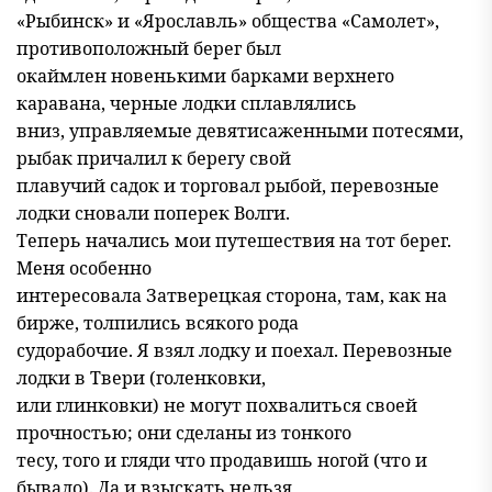
«Рыбинск» и «Ярославль» общества «Самолет»,
противоположный берег был
окаймлен новенькими барками верхнего
каравана, черные лодки сплавлялись
вниз, управляемые девятисаженными потесями,
рыбак причалил к берегу свой
плавучий садок и торговал рыбой, перевозные
лодки сновали поперек Волги.
Теперь начались мои путешествия на тот берег.
Меня особенно
интересовала Затверецкая сторона, там, как на
бирже, толпились всякого рода
судорабочие. Я взял лодку и поехал. Перевозные
лодки в Твери (голенковки,
или глинковки) не могут похвалиться своей
прочностью; они сделаны из тонкого
тесу, того и гляди что продавишь ногой (что и
бывало). Да и взыскать нельзя