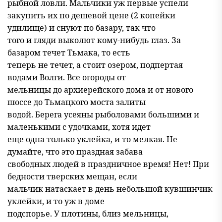
рыбной ловли. Мальчики уж первые успели
закупить их по дешевой цене (2 копейки
удилище) и снуют по базару, так что
того и гляди выколют кому-нибудь глаз. За
базаром течет Тьмака, то есть
теперь не течет, а стоит озером, подпертая
водами Волги. Все огороды от
мельницы до архиерейского дома и от нового
шоссе до Тьмацкого моста залиты
водой. Берега усеяны рыболовами большими и
маленькими с удочками, хотя идет
еще одна только уклейка, и то мелкая. Не
думайте, что это праздная забава
свободных людей в праздничное время! Нет! При
бедности тверских мещан, если
мальчик натаскает в день небольшой кувшинчик
уклейки, и то уж в доме
подспорье. У плотины, близ мельницы,