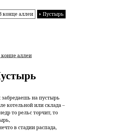
В конце аллеи
Пустырь
 конце аллеи
устырь
к забредаешь на пустырь
ле котельной или склада –
недр то рельс торчит, то
ырь,
нечто в стадии распада,