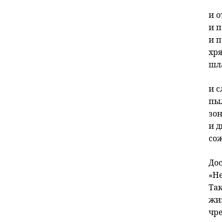
и о
и п
и п
хря
шл
и с
пы
зо
и 
сож
Дос
«Не
Так
жи
чре