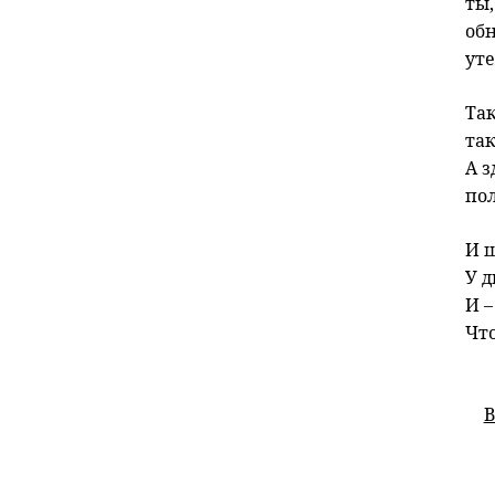
ты
об
ут
Та
та
А з
по
И ш
У 
И –
Что
В