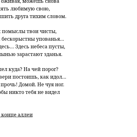
, оживая, можешь снова
нять любимую свою,
ешить друга тихим словом.
к помыслы твои чисты,
к бескорыстны упованья…
десь… Здесь небеса пусты,
лынью зарастают зданья.
ел куда? На чей порог?
двери постоишь, как идол…
 прочь! Домой. Не чуя ног.
бы никто тебя не видел
 конце аллеи