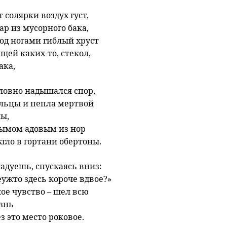
т солярки воздух густ,
ар из мусорного бака,
од ногами гиблый хруст
щей каких-то, стекол,
ака,
ловно надышался спор,
льцы и пепла мертвой
ны,
дымом адовым из нор
гло в гортани обертоны.
адуешь, спускаясь вниз:
ужто здесь короче вдвое?»
ое чувство – шел всю
знь
з это место роковое.