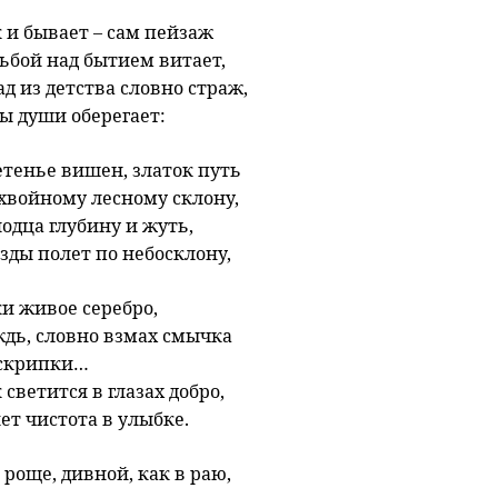
 и бывает – сам пейзаж
ьбой над бытием витает,
ад из детства словно страж,
ы души оберегает:
етенье вишен, златок путь
 хвойному лесному склону,
одца глубину и жуть,
зды полет по небосклону,
и живое серебро,
ждь, словно взмах смычка
 скрипки…
 светится в глазах добро,
ет чистота в улыбке.
 роще, дивной, как в раю,