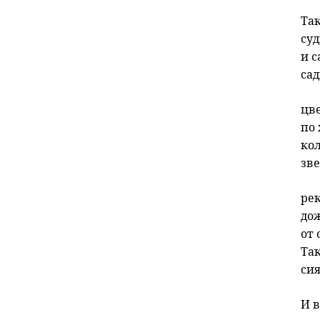
Так
суд
и с
сад
цв
по
кол
зве
рек
до
от
Так
сия
И в