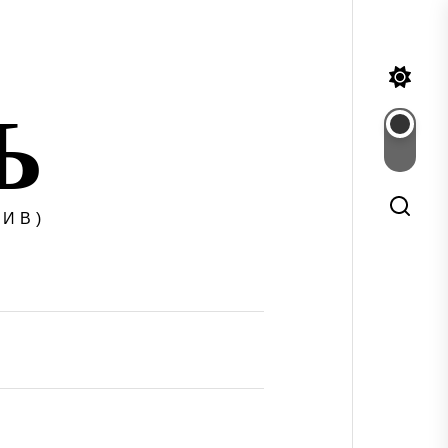
Ъ
ИВ)