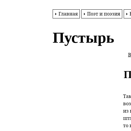
Главная
Поэт и поэзия
Пустырь
В
П
Та
воз
из 
шт
то 