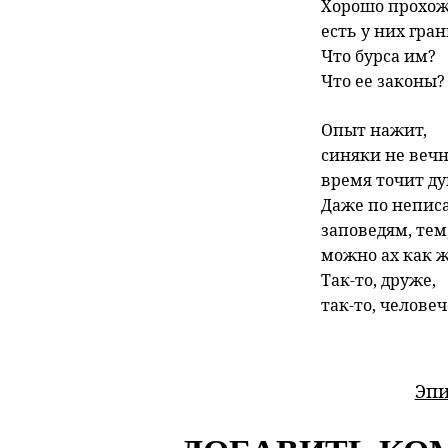
Хорошо прохо
есть у них гра
Что бурса им?
Что ее законы?
Опыт нажит,
синяки не вечн
время точит д
Даже по непис
заповедям, тем,
можно ах как ж
Так-то, друже,
так-то, человеч
Эпи