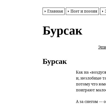
Главная
Поэт и поэзия
Бурсак
Эпи
Бурсак
Как на «возду
и, незлобные т
потому что юм
поиграют малос
А за снегом — 