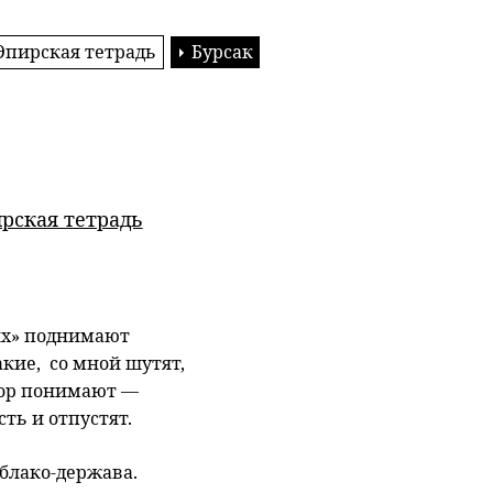
Эпирская тетрадь
Бурсак
рская тетрадь
сях» поднимают
акие, со мной шутят,
ор понимают —
ть и отпустят.
облако-держава.