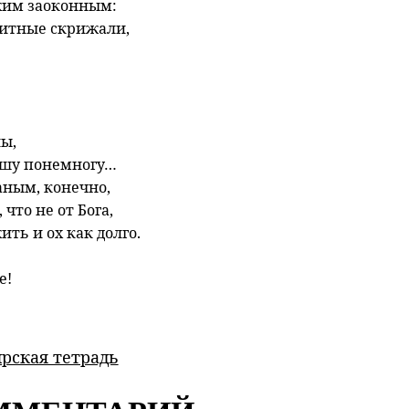
жим заоконным:
нитные скрижали,
ы,
ушу понемногу…
аным, конечно,
 что не от Бога,
ить и ох как долго.
е!
рская тетрадь