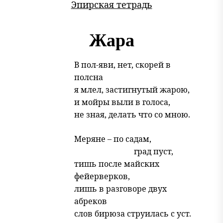
Эпирская тетрадь
Жара
В пол-яви, нет, скорей в
полсна
я млел, застигнутый жарою,
и мойры выли в голоса,
не зная, делать что со мною.
Меряне – по садам,
град пуст,
тишь после майских
фейерверков,
лишь в разговоре двух
абреков
слов бирюза струилась с уст.