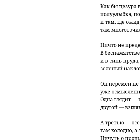
Как бы цезура 
полуулыбка, по
и там, где ожид
там многоточи
Ничто не пред
В беспамятстве
и в синь пруда,
зеленый наклон
Он перемен не 
уже осмысленн
Одна глядит — 
другой — взгля
А третью — осе
там холодно, а 
Ничуть о прош