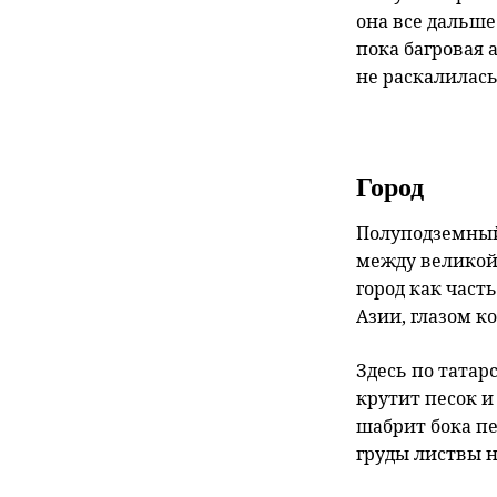
она все дальше
пока багровая 
не раскалилась
Город
Полуподземный
между великой
город как част
Азии, глазом к
Здесь по татар
крутит песок и
шабрит бока п
груды листвы 