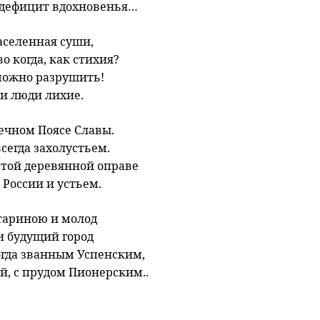
 дефицит вдохновенья…
заселенная суши,
о когда, как стихия?
ожно разрушить!
и люди лихие.
вечном Поясе Славы.
всегда захолустьем.
стой деревянной оправе
России и устьем.
стариною и молод
и будущий город
огда званным Успенским,
ой, с прудом Пионерским..