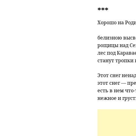
***
Хорошо на Роди
белизною высв
рощицы над Се
лес под Карава
станут тропки
Этот снег ненад
этот снег — пр
есть в нем что-
нежное и груст