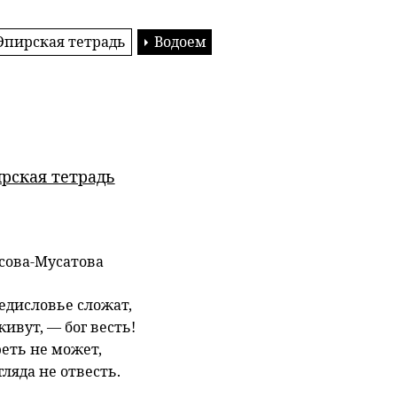
Эпирская тетрадь
Водоем
рская тетрадь
сова-Мусатова
едисловье сложат,
 живут, — бог весть!
еть не может,
гляда не отвесть.