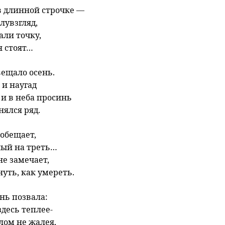
в длинной строчке —
лувзгляд,
али точку,
я стоят…
вещало осень.
 и наугад
 и в неба просинь
ялся ряд.
обещает,
ый на треть…
не замечает,
нуть, как умереть.
нь позвала:
здесь теплее-
лом не жалея,