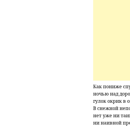
Как пониже спу
ночью над дор
гулок окрик в о
В снежной неп
нет уже ни таи
ни наивной пр