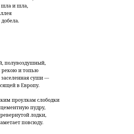
 шла и шла,
аллея
 добела.
, полувоздушный,
 рекою и топью
ь заселенная суши —
осящей в Европу.
ским проулкам слободки
 цементную пудру,
еревернутой лодки,
наметает повсюду.