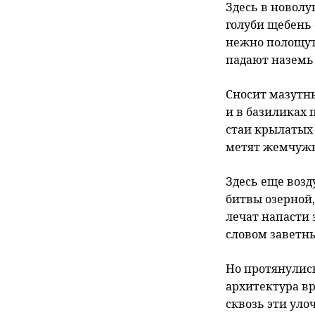
Здесь в новолу
голуби щебень
нежно полощут
падают наземь
Сносит мазутны
и в базиликах 
стаи крылатых
метят жемчужн
Здесь еще возд
битвы озерной,
лечат напасти 
словом заветн
Но протянулис
архитектура в
сквозь эти уло