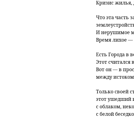
Кризис жилья,
Что эта часть 
землеустройств
И нерушимое м
Время лихое — 
Есть Города в 
Этот считался 
Вот он — в про
между истоком 
Только своей 
этот ушедший 
с облаком, нек
с белой беседк