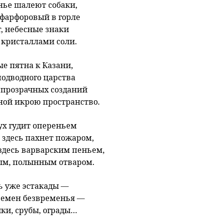
нье шалеют собаки,
 фарфоровый в горле
, небесные знаки
 кристаллами соли.
е пятна к Казани,
подводного царства
 прозрачных созданий
ой икрою пространство.
ух гудит опереньем
 здесь пахнет пожаром,
здесь варварским пеньем,
ым, полынным отваром.
ь уже эстакады —
ремен безвременья —
чки, срубы, ограды…