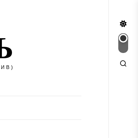
Ъ
ИВ)