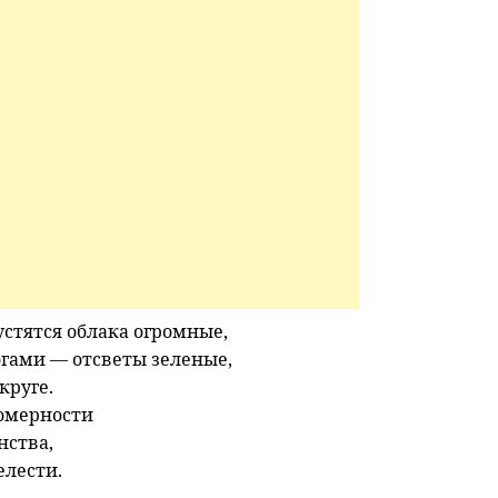
стятся облака огромные,
огами — отсветы зеленые,
круге.
омерности
нства,
елести.