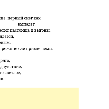
не, первый снег как
выпадет,
етит пастбища и выгоны,
ндегой,
евым,
 прежние еле примечаемы.
олго,
едчувствие,
то светлое,
ное.