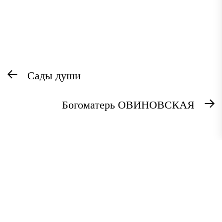
Навигация
Предыдущая
Сады души
по
запись:
записям
Богоматерь ОВИНОВСКАЯ
С
з