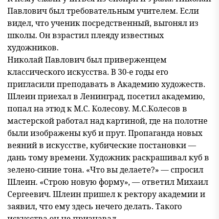
Павлович был требовательным учителем. Если
видел, что ученик посредственный, выгонял из
школы. Он взрастил плеяду известных
художников.
Николай Павлович был приверженцем
классического искусства. В 30-е годы его
пригласили преподавать в Академию художеств.
Шлеин приехал в Ленинград, посетил академию,
попал на этюд к М.С. Колесову. М.С.Колесов в
мастерской работал над картиной, где на полотне
были изображены куб и прут. Пропаганда новых
веяний в искусстве, кубические постановки —
дань тому времени. Художник раскрашивал куб в
зелено-синие тона. «Что вы делаете?» — спросил
Шлеин. «Строю новую форму», — ответил Михаил
Сергеевич. Шлеин пришел к ректору академии и
заявил, что ему здесь нечего делать. Такого
искусства он не признавал.