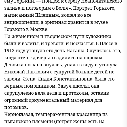
ему Горький. — Пойдем к берегу Неаполитанского
залива и поговорим о Волге». Портрет Горького,
написанный Шлеиным, вошел во все
энциклопедии, а оригинал хранится в музее
Горького в Москве.
На жизненном и творческом пути художника
были и взлеты, и тревоги, и несчастья. В Плесе в
1912 году утонула его дочь Наташа. Случилось это,
когда отец с дочерью садились на пароход.
Девочка поскользнулась, упала в воду и утонула.
Николай Павлович с супругой больше детей не
завели. Жена, Лидия Константиновна, была его
верным помощником. Завуч школы, она
скрупулезно вела дела и протоколы, оставив
огромный документальный материал для
потомков.
Черноглазая, темпераментная красавица из
цыганского племени (потрет жены есть на