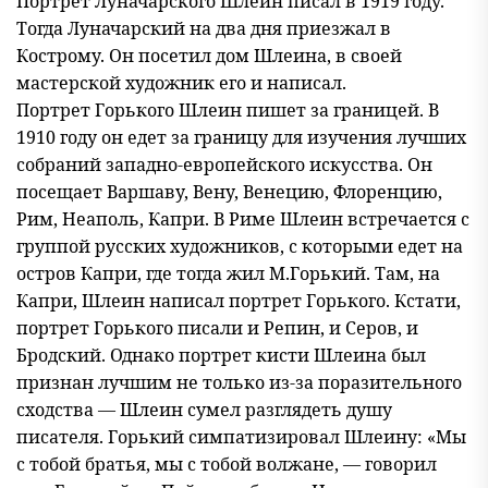
Портрет Луначарского Шлеин писал в 1919 году.
Тогда Луначарский на два дня приезжал в
Кострому. Он посетил дом Шлеина, в своей
мастерской художник его и написал.
Портрет Горького Шлеин пишет за границей. В
1910 году он едет за границу для изучения лучших
собраний западно-европейского искусства. Он
посещает Варшаву, Вену, Венецию, Флоренцию,
Рим, Неаполь, Капри. В Риме Шлеин встречается с
группой русских художников, с которыми едет на
остров Капри, где тогда жил М.Горький. Там, на
Капри, Шлеин написал портрет Горького. Кстати,
портрет Горького писали и Репин, и Серов, и
Бродский. Однако портрет кисти Шлеина был
признан лучшим не только из-за поразительного
сходства — Шлеин сумел разглядеть душу
писателя. Горький симпатизировал Шлеину: «Мы
с тобой братья, мы с тобой волжане, — говорил