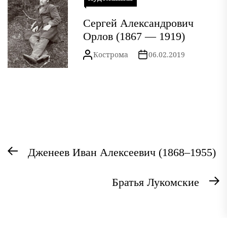
Сергей Александрович
Орлов (1867 — 1919)
Кострома
06.02.2019
Навигация
Предыдущая
Дженеев Иван Алексеевич (1868–1955)
по
запись:
записям
Братья Лукомские
С
з