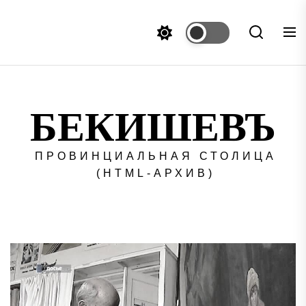
Перейти
к
содержимому
БЕКИШЕВЪ
ПРОВИНЦИАЛЬНАЯ СТОЛИЦА
(HTML-АРХИВ)