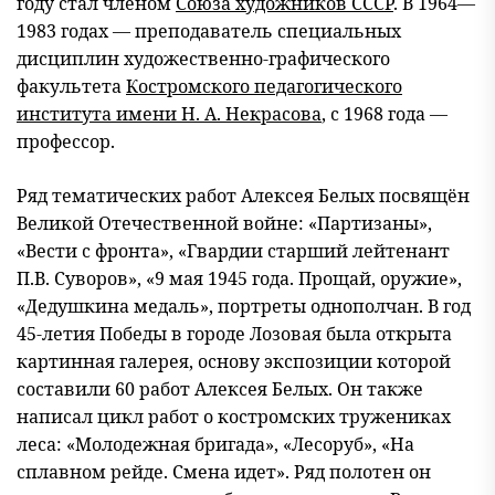
году стал членом
Союза художников СССР
. В 1964—
1983 годах — преподаватель специальных
дисциплин художественно-графического
факультета
Костромского педагогического
института имени Н. А. Некрасова
, с 1968 года —
профессор.
Ряд тематических работ Алексея Белых посвящён
Великой Отечественной войне: «Партизаны»,
«Вести с фронта», «Гвардии старший лейтенант
П.В. Суворов», «9 мая 1945 года. Прощай, оружие»,
«Дедушкина медаль», портреты однополчан. В год
45-летия Победы в городе Лозовая была открыта
картинная галерея, основу экспозиции которой
составили 60 работ Алексея Белых. Он также
написал цикл работ о костромских тружениках
леса: «Молодежная бригада», «Лесоруб», «На
сплавном рейде. Смена идет». Ряд полотен он