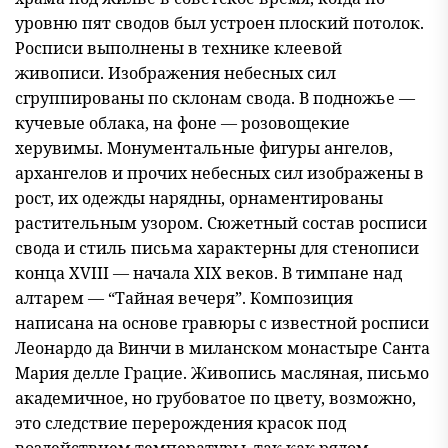
уровню пят сводов был устроен плоский потолок.
Росписи выполнены в технике клеевой
живописи. Изображения небесных сил
сгруппированы по склонам свода. В подножье —
кучевые облака, на фоне — розовощекие
херувимы. Монументальные фигуры ангелов,
архангелов и прочих небесных сил изображены в
рост, их одежды нарядны, орнаментированы
растительным узором. Сюжетный состав росписи
свода и стиль письма характерны для стенописи
конца XVIII — начала XIX веков. В тимпане над
алтарем — “Тайная вечеря”. Композиция
написана на основе гравюры с известной росписи
Леонардо да Винчи в миланском монастыре Санта
Мария делле Грацие. Живопись масляная, письмо
академичное, но грубоватое по цвету, возможно,
это следствие перерождения красок под