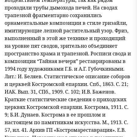
воздействием температуры, так как рядом
проходили трубы дымохода печей. На сводах
трапезной фрагментарно сохранились
орнаментальные композиции в стиле гризайли,
имитирующие лепной растительный узор. Фриз,
выполненный в этой же технике и проходящий
на уровне пят сводов, зрительно объединяет
пространство храма и трапезной. Росписи свода и
композиция “Тайная вечеря” реставрированы в
1994 году художниками Г.Б. и А.Г. Губочкиными.
Лит.: И. Беляев. Статистическое описание соборов
и церквей Костромской епархии. Спб., 1863. С. 21;
ИАК. Вып. 31, СПб., 1909. С. 102; И.В. Баженов.
Краткие статистические сведения о приходских
церквях Костромской епархии. Кострома, 1911. С.
9; Б.И. Дунаев. Кострома в ее прошлом и
настоящем по памятникам искусства. М., 1913. С.
57, ил. 41. Архив ГП «Костромареставрация». Е.В.