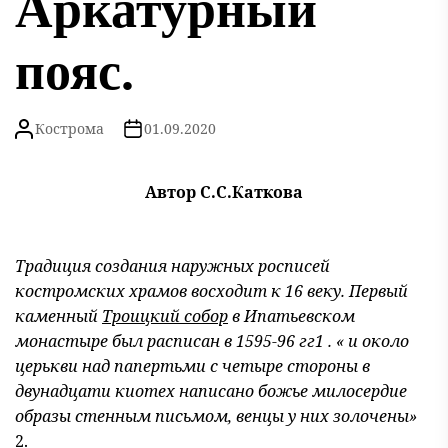
Аркатурный
пояс.
Кострома
01.09.2020
Автор С.С.Каткова
Традиция создания наружных росписей
костромских храмов восходит к 16 веку. Первый
каменный
Троицкий собор
в Ипатьевском
монастыре был расписан в 1595-96 гг1 . « и около
церькви над папертьми с четыре стороны в
двунадцати киотех написано божье милосердие
образы стенным письмом, венцы у них золочены»
2.