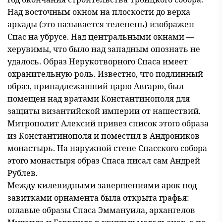
Над восточным окном на плоскости до верха
аркады (это называется телепень) изображен
Спас на убрусе. Над центральными окнами —
херувимы, что было над западным опознать не
удалось. Образ Нерукотворного Спаса имеет
охранительную роль. Известно, что подлинный
образ, принадлежавший царю Авгарю, был
помещен над вратами Константинополя для
защиты византийской империи от нашествий.
Митрополит Алексий привез список этого образа
из Константинополя и поместил в Андроников
монастырь. На наружной стене Спасского собора
этого монастыря образ Спаса писал сам Андрей
Рублев.
Между килевидными завершениями арок под
завитками орнамента была открыта графья:
оглавые образы Спаса Эммануила, архангелов