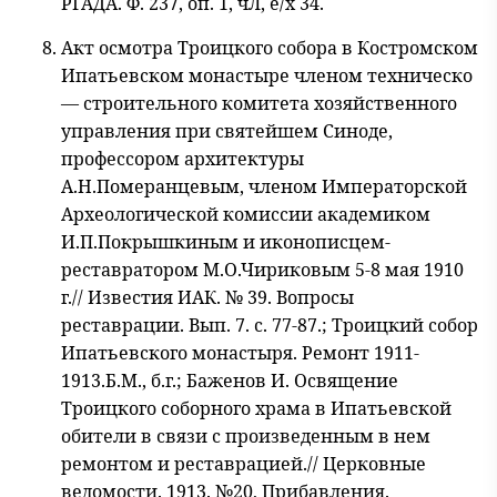
РГАДА. Ф. 237, оп. 1, чЛ, е/х 34.
Акт осмотра Троицкого собора в Костромском
Ипатьевском монастыре членом техническо
— строительного комитета хозяйственного
управления при святейшем Синоде,
профессором архитектуры
А.Н.Померанцевым, членом Императорской
Археологической комиссии академиком
И.П.Покрышкиным и иконописцем-
реставратором М.О.Чириковым 5-8 мая 1910
г.// Известия ИАК. № 39. Вопросы
реставрации. Вып. 7. с. 77-87.; Троицкий собор
Ипатьевского монастыря. Ремонт 1911-
1913.Б.М., б.г.; Баженов И. Освящение
Троицкого соборного храма в Ипатьевской
обители в связи с произведенным в нем
ремонтом и реставрацией.// Церковные
ведомости. 1913. №20, Прибавления.