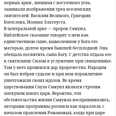
первых арки , начиная с восточного угла,
занимали изображения трех вселенских
святителей: Василия Великого, Григория
Богослова, Иоанна Златоуста.
В центральной арке — пророк Самуил.
Библейское сказание говорит о нем как
единственном сыне, вымоленном у Бога его
матерью, долгое время бывшей бесплодной. Она
обещала посвятить сына Богу. С детства отдала его
в святилище Силом в услужение при священнике.
Там у него проявился дар пророчества. Народом
он был избран судьею и при нем израилитяне
уничтожили своих идолов. Во время
царствования Саула Самуил являлся строгим
опекуном юного царя. Вероятно, эти
обстоятельства жизни Самуила воспринимались,
авторами программы росписи как параллель с
началом правления Романовых, когда при царе