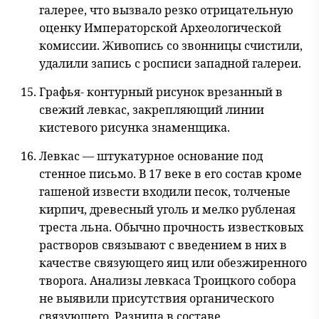
галерее, что вызвало резко отрицательную
оценку Императорской Археологической
комиссии. Живопись со звонницы счистили,
удалили запись с росписи западной галереи.
Графья- контурный рисунок врезанный в
свежий левкас, закрепляющий линии
кистевого рисунка знаменщика.
Левкас — штукатурное основание под
стенное письмо. В 17 веке в его состав кроме
гашеной извести входили песок, толченые
кирпич, древесный уголь и мелко рубленая
треста льна. Обычно прочность известковых
растворов связывают с введением в них в
качестве связующего яиц или обезжиренного
творога. Анализы левкаса Троицкого собора
не выявили присутствия органического
связующего. Разница в составе