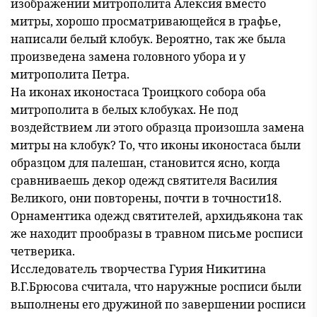
изображении митрополита Алексия вместо
митры, хорошо просматривающейся в графье,
написали белый клобук. Вероятно, так же была
произведена замена головного убора и у
митрополита Петра.
На иконах иконостаса Троицкого собора оба
митрополита в белых клобуках. Не под
воздействием ли этого образца произошла замена
митры на клобук? То, что иконы иконостаса были
образцом для палешан, становится ясно, когда
сравниваешь декор одежд святителя Василия
Великого, они повторены, почти в точности18.
Орнаментика одежд святителей, архидьякона так
же находит прообразы в травном письме росписи
четверика.
Исследователь творчества Гурия Никитина
В.Г.Брюсова считала, что наружные росписи были
выполнены его дружиной по завершении росписи