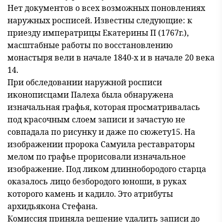
Нет документов о всех возможных поновлениях
наружных росписей. Известны следующие: к
приезду императрицы Екатерины П (1767г.),
масштабные работы по восстановлению
монастыря вели в начале 1840-х и в начале 20 века
14.
При обследовании наружной росписи
иконописцами Палеха была обнаружена
изначальная графья, которая просматривалась
под красочным слоем записи и зачастую не
совпадала по рисунку и даже по сюжету15. На
изображении пророка Самуила реставраторы
мелом по графье прорисовали изначальное
изображение. Под ликом длиннобородого старца
оказалось лицо безбородого юноши, в руках
которого камень и кадило. Это атрибуты
архидьякона Стефана.
Комиссия приняла решение удалить записи до