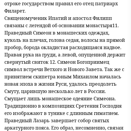
отроке государством правил его отец патриарх
Филарет.
Священомученик Ипатий и апостол Филипп
связаны с легендой об основании монастыря11.
Праведный Симеон в монашеских одеждах,
куколь на плечах, голова седая, волосы на прямой
пробор, борода окладистая расходящаяся надвое.
Правая рука на груди, а левой, опущенной держит
свернутый свиток 12. Симеон Богоприимец
символ встречи Ветхого и Нового Завета. Так же с
принятием скипетра юным Михаилом началась
новая эпоха в жизни Руси, удалось преодолеть
Смуту, царившую несколько лет в России.
Смущает лишь монашеское одеяние Симеона.
Традиционно в композициях Сретения Господня
его изображают в тунике с длинным гиматием.
Праведный Лазарь завершает собор святых
аркатурного пояса. Его образ, несомненно, связан