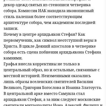
декор одежд святых из стенописи четверика
собора. Комиссия ИАК находила иконописный
стиль палешан более соответствующим
архитектуре собора, чем академизм последней
записи.
Почему в центре архидьякон Стефан? Как
первомученик, как символ неотступной веры в
Христа. В цикле Деяний апостолов в четверике
собора есть сцена побиения архидьякона Стефана
камнями.
Графья внесла коррективы не только в
центральный образ, но и остальные, связанные с
местной историей. Неизменными оказались
лишь образы вселенских святителей Василия
Великого, Григория Богослова и Иоанна Златоуста.
В центральной арке вместо Самуила стал
архидьякон Стефан, а за ним следуют московские
святители митрополиты Иона, Алексий, Филипп и