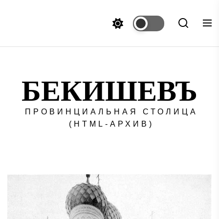
Перейти
к
содержимому
БЕКИШЕВЪ
ПРОВИНЦИАЛЬНАЯ СТОЛИЦА
(HTML-АРХИВ)