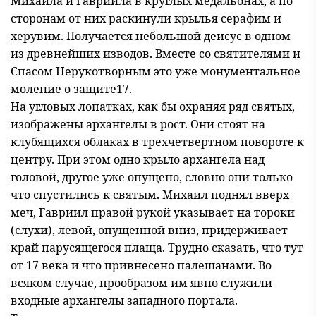
Михаила и Гавриила в круглых медальонах, а по
сторонам от них раскинули крылья серафим и
херувим. Получается небольшой деисус в одном
из древнейших изводов. Вместе со святителями и
Спасом Нерукотворным это уже монументальное
моление о защите17.
На угловых лопатках, как бы охраняя ряд святых,
изображены архангелы в рост. Они стоят на
клубящихся облаках в трехчетвертном повороте к
центру. При этом одно крыло архангела над
головой, другое уже опущено, словно они только
что спустились к святым. Михаил поднял вверх
меч, Гавриил правой рукой указывает на тороки
(слухи), левой, опущенной вниз, придерживает
край парусящегося плаща. Трудно сказать, что тут
от 17 века и что привнесено палешанами. Во
всяком случае, прообразом им явно служили
входные архангелы западного портала.