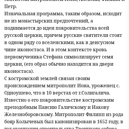
Петр.
Изначальная программа, таким образом, исходит
не из монастырских предпочтений, а
поднимается до идеи покровительства всей
русской церкви, причем русские святители стоят
в одном ряду со вселенскими, как в деисусном
чине иконостаса. И в этом контексте кровь
первомученика Стефана символизирует семя
церкви, (его образ обычно находится на двери
иконостаса).
С костромской землей связан своим
происхождением митрополит Иона, уроженец с.
Одноушево, что в 10 верстах от г.Солигалича.
Известно о его покровительстве костромским
преподобным Паисию Галичскому и Иакову
Железноборовскому. Митрополит Филипп из рода
бояр Колычевых был канонизирован в 1652 году, в
год окончания строительства Троицкого собора.