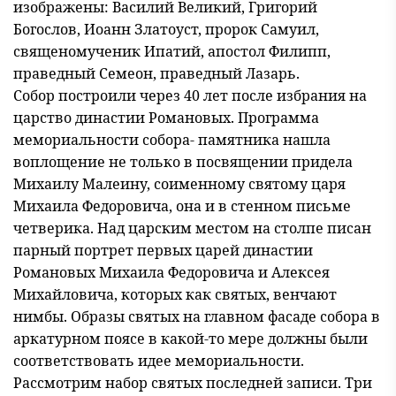
изображены: Василий Великий, Григорий
Богослов, Иоанн Златоуст, пророк Самуил,
священомученик Ипатий, апостол Филипп,
праведный Семеон, праведный Лазарь.
Собор построили через 40 лет после избрания на
царство династии Романовых. Программа
мемориальности собора- памятника нашла
воплощение не только в посвящении придела
Михаилу Малеину, соименному святому царя
Михаила Федоровича, она и в стенном письме
четверика. Над царским местом на столпе писан
парный портрет первых царей династии
Романовых Михаила Федоровича и Алексея
Михайловича, которых как святых, венчают
нимбы. Образы святых на главном фасаде собора в
аркатурном поясе в какой-то мере должны были
соответствовать идее мемориальности.
Рассмотрим набор святых последней записи. Три