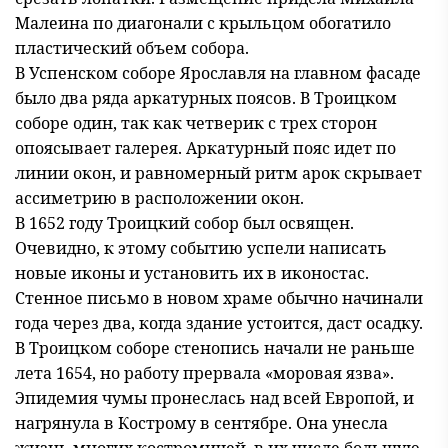
Малеина по диагонали с крыльцом обогатило
пластический объем собора.
В Успенском соборе Ярославля на главном фасаде
было два ряда аркатурных поясов. В Троицком
соборе один, так как четверик с трех сторон
опоясывает галерея. Аркатурный пояс идет по
линии окон, и равномерный ритм арок скрывает
ассиметрию в расположении окон.
В 1652 году Троицкий собор был освящен.
Очевидно, к этому событию успели написать
новые иконы и установить их в иконостас.
Стенное письмо в новом храме обычно начинали
года через два, когда здание устоится, даст осадку.
В Троицком соборе стенопись начали не раньше
лета 1654, но работу прервала «моровая язва».
Эпидемия чумы пронеслась над всей Европой, и
нагрянула в Кострому в сентябре. Она унесла
жизнь многих костромичей, в их числе большую