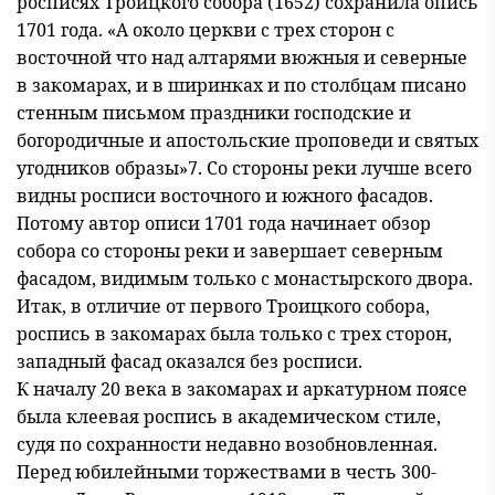
росписях Троицкого собора (1652) сохранила опись
1701 года. «А около церкви с трех сторон с
восточной что над алтарями вюжныя и северные
в закомарах, и в ширинках и по столбцам писано
стенным письмом праздники господские и
богородичные и апостольские проповеди и святых
угодников образы»7. Со стороны реки лучше всего
видны росписи восточного и южного фасадов.
Потому автор описи 1701 года начинает обзор
собора со стороны реки и завершает северным
фасадом, видимым только с монастырского двора.
Итак, в отличие от первого Троицкого собора,
роспись в закомарах была только с трех сторон,
западный фасад оказался без росписи.
К началу 20 века в закомарах и аркатурном поясе
была клеевая роспись в академическом стиле,
судя по сохранности недавно возобновленная.
Перед юбилейными торжествами в честь 300-