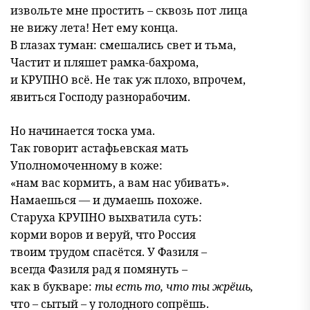
извольте мне простить – сквозь пот лица
не вижу лета! Нет ему конца.
В глазах туман: смешались свет и тьма,
Частит и пляшет рамка-бахрома,
и КРУПНО всё. Не так уж плохо, впрочем,
явиться Господу разнорабочим.
Но начинается тоска ума.
Так говорит астафьевская мать
Уполномоченному в коже:
«нам вас кормить, а вам нас убивать».
Намаешься — и думаешь похоже.
Старуха КРУПНО выхватила суть:
корми воров и веруй, что Россия
твоим трудом спасётся. У Фазиля –
всегда Фазиля рад я помянуть –
как в букваре:
ты есть то, что ты жрёшь,
что – сытый – у голодного сопрёшь.