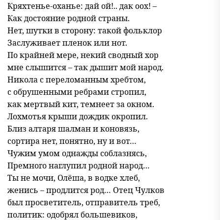
Кряхтенье-оханье: дай ой!.. дак оох! –
Как достояние родной страны.
Нет, шутки в сторону: такой фольклор
Заслуживает пленок или нот.
По крайней мере, некий сводный хор
мне слышится – так дышит мой народ.
Никола с переломанным хребтом,
с обрушенными ребрами стропил,
как мертвый кит, темнеет за окном.
Лохмотья крыши дождик окропил.
Близ алтаря шалман и коновязь,
сортира нет, понятно, ну и вот…
Чужим умом однажды соблазнясь,
Премного наглупил родной народ…
Ты не мочи, Олёша, в водке хлеб,
женись – продлится род… Отец Чулков
был просветитель, отправитель треб,
политик: одобрял большевиков,