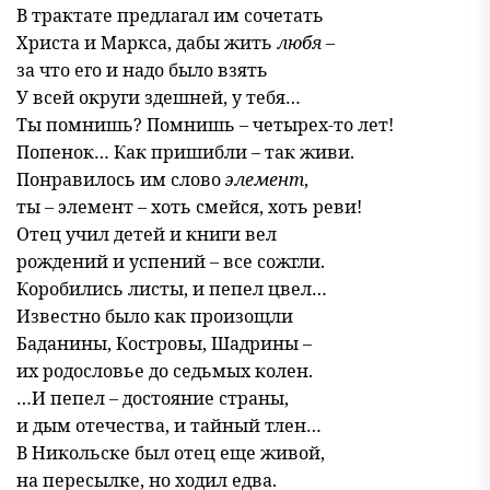
В трактате предлагал им сочетать
Христа и Маркса, дабы жить
любя
–
за что его и надо было взять
У всей округи здешней, у тебя…
Ты помнишь? Помнишь – четырех-то лет!
Попенок… Как пришибли – так живи.
Понравилось им слово
элемент
,
ты – элемент – хоть смейся, хоть реви!
Отец учил детей и книги вел
рождений и успений – все сожгли.
Коробились листы, и пепел цвел…
Известно было как произощли
Баданины, Костровы, Шадрины –
их родословье до седьмых колен.
…И пепел – достояние страны,
и дым отечества, и тайный тлен…
В Никольске был отец еще живой,
на пересылке, но ходил едва.