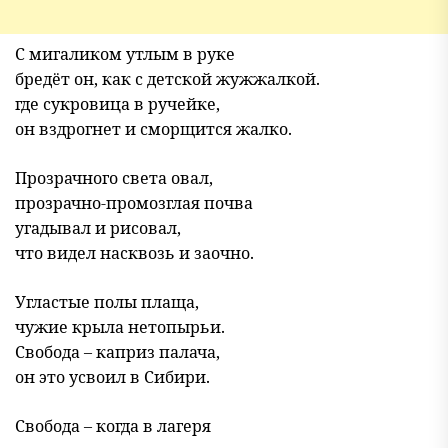
С мигаликом утлым в руке
бредёт он, как с детской жужжалкой.
где сукровица в ручейке,
он вздрогнет и сморщится жалко.
Прозрачного света овал,
прозрачно-промозглая почва
угадывал и рисовал,
что видел насквозь и заочно.
Угластые полы плаща,
чужие крыла нетопырьи.
Свобода – каприз палача,
он это усвоил в Сибири.
Свобода – когда в лагеря