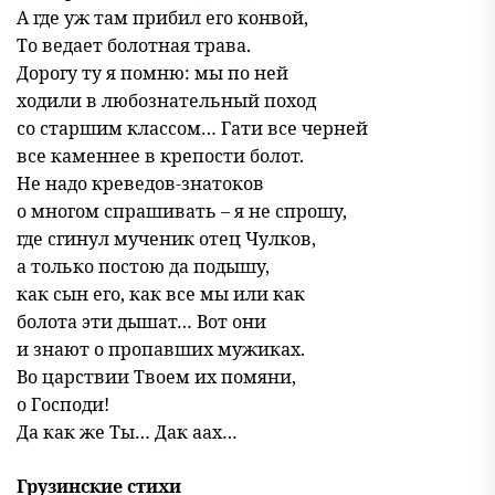
А где уж там прибил его конвой,
То ведает болотная трава.
Дорогу ту я помню: мы по ней
ходили в любознательный поход
со старшим классом… Гати все черней
все каменнее в крепости болот.
Не надо креведов-знатоков
о многом спрашивать – я не спрошу,
где сгинул мученик отец Чулков,
а только постою да подышу,
как сын его, как все мы или как
болота эти дышат… Вот они
и знают о пропавших мужиках.
Во царствии Твоем их помяни,
о Господи!
Да как же Ты… Дак аах…
Грузинские стихи