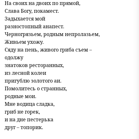
На своих на двоих по прямой,
Слава Богу, покамест.
Задыхается мой
разностопный анапест.
Черногрязьем, родным непролазьем,
Живьем ухожу.
Сяду на пень, живого гриба съем –
одолжу
знатоков ресторанных,
из лесной колеи
пригублю золотого аи.
Помолитесь о странных,
родные мои.
Мне водица сладка,
гриб не горек,
и на дне пестерька
друг – топорик.