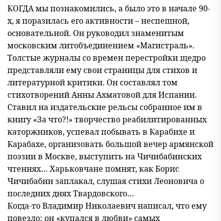
КОГДА мы познакомились, а было это в начале 90-
х, я поразилась его активности – неспешной,
основательной. Он руководил знаменитым
московским литобъединением «Магистраль».
Толстые журналы со времен перестройки щедро
представляли ему свои страницы для стихов и
литературной критики. Он составлял том
стихотворений Анны Ахматовой для Испании.
Ставил на издательские рельсы собранное им в
книгу «За что?!» творчество реабилитированных
каторжников, успевал побывать в Карабихе и
Карабахе, организовать большой вечер армянской
поэзии в Москве, выступить на Чичибабинских
чтениях… Харьковчане помнят, как Борис
Чичибабин заплакал, слушая стихи Леоновича о
последних днях Твардовского…
Когда-то Владимир Николаевич написал, что ему
повезло: он «купался в любви» самых