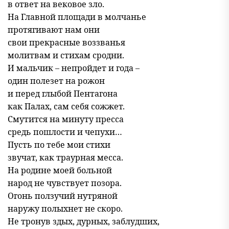
в ответ на вековое зло.
На Главной площади в молчанье
протягивают нам они
свои прекрасные воззванья
молитвам и стихам сродни.
И мальчик – непройдет и года –
один полезет на рожон
и перед глыбой Пентагона
как Палах, сам себя сожжет.
Смутится на минуту пресса
средь пошлости и чепухи…
Пусть по тебе мои стихи
звучат, как траурная месса.
На родине моей больной
народ не чувствует позора.
Огонь ползучий нутряной
наружу полыхнет не скоро.
Не тронув здых, дурных, заблудших,