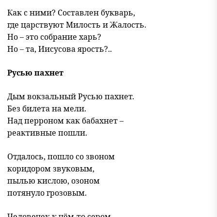
Как с ними? Составлен букварь,
где царствуют Милость и Жалость.
Но – это собрание харь?
Но – та, Иисусова ярость?..
Русью пахнет
Дым вокзальный Русью пахнет.
Без билета на мели.
Над перроном как бабахнет –
реактивные пошли.
Отдалось, пошло со звоном
коридором звуковым,
пылью кислою, озоном
потянуло грозовым.
Человечек к чём-то сером