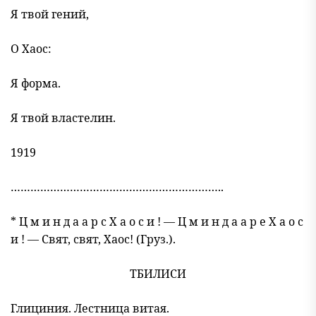
Я твой гений,
О Хаос:
Я форма.
Я твой властелин.
1919
………………………………………………………..
* Ц м и н д а а р с Х а о с и ! — Ц м и н д а а р е Х а о с
и ! — Свят, свят, Хаос! (Груз.).
ТБИЛИСИ
Глициния. Лестница витая.