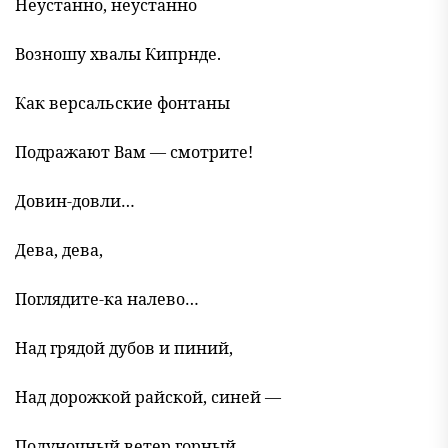
Неустанно, неустанно
Возношу хвалы Кипрнде.
Как версальские фонтаны
Подражают Вам — смотрите!
Довин-довли…
Дева, дева,
Поглядите-ка налево…
Над грядой дубов и пиний,
Над дорожкой райской, синей —
Полуночный ветер горный,