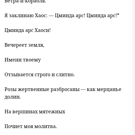
Ветра-и-корабля.
Я заклинаю Хаос: — Цминда арс! Цминда арс!*
Цминда арс Хаоси!
Вечереет земля,
Имени твоему
Отзывается строго и слитно.
Розы жертвенные разбросаны — как мерцанье
долин.
На вершинах мятежных
Почиет моя молитва.