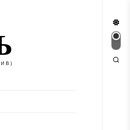
Ъ
ИВ)