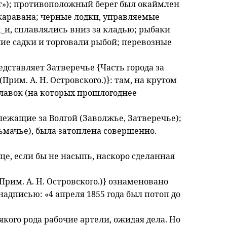
т»); противоположный берег был окаймлен
аравана; черные лодки, управляемые
_и, сплавлялись вниз за кладью; рыбаки
ие садки и торговали рыбой; перевозные
едставляет Затверечье {Часть города за
Прим. А. Н. Островского.)}: там, на крутом
 лавок (на которых прошлогоднее
 лежащие за Волгой (Заволжье, Затверечье);
ьмачье), была затоплена совершенно.
е, если бы не насыпь, наскоро сделанная
Прим. А. Н. Островского.)} ознаменовано
адписью: «4 апреля 1855 года был потоп до
сякого рода рабочие артели, ожидая дела. Но