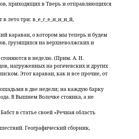
нов, приходящих в Тверь и отправляющихся
в лето три: в_е_с_е_н_н_и_й,
ний караван, о котором мы теперь и будем
удов, грузящихся на верхневолжских и
сгоняются в неделю. (Прим. А. Н.
судов, нагруженных на рогачевских и других
ском. Этот караван, как и все прочие, от
лошадьми в две недели; на каждую барку
ода. В Вышнем Волочке стоянка, а не
 Бабст в статье своей «Речная область
шествий. Географический сборник,