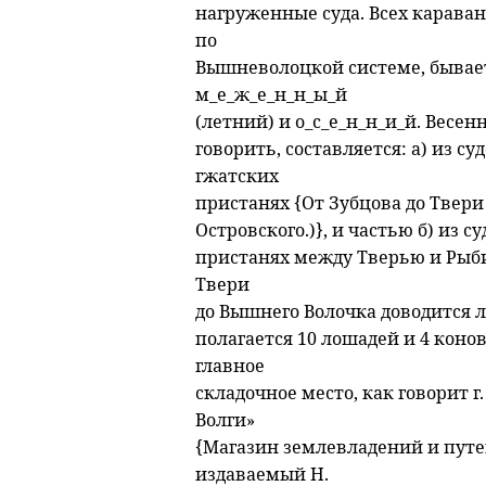
нагруженные суда. Всех карава
по
Вышневолоцкой системе, бывает 
м_е_ж_е_н_н_ы_й
(летний) и о_с_е_н_н_и_й. Весен
говорить, составляется: а) из с
гжатских
пристанях {От Зубцова до Твери 
Островского.)}, и частью б) из 
пристанях между Тверью и Рыбин
Твери
до Вышнего Волочка доводится 
полагается 10 лошадей и 4 конов
главное
складочное место, как говорит г.
Волги»
{Магазин землевладений и путе
издаваемый Н.