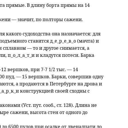
та прямые. В длину борта прямы на 14
жени — значит, по полторы сажени.
ля какого судоходства она назначается: для
одъемного ставится д_е_р_е_в_о (мачта) и
и сплавном — то и другое снимается, а
и, п_о_л_а_т_и и кладутся потеси. Барка
а-12 вершков, при 7-7 1/2 тыс. — 14
000 пуд. — 15 вершков. Барки, совершив одну
аются, а продаются в Петербурге на дрова и
б_а_р_к_и конструкцией своей сходны с
нами (Уст. пут. сооб., ст. 128). Длина не
ыре сажени, высота стен от одного до
 до 6500 пудов при осадке от двенадцати до