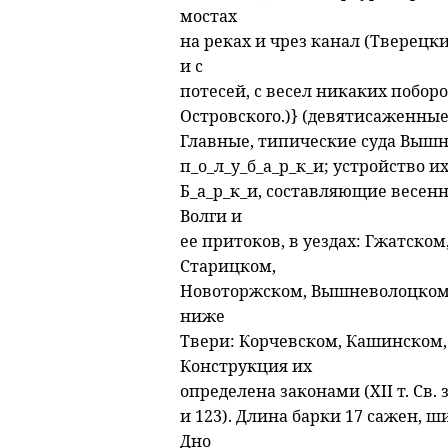
мостах
на реках и чрез канал (Тверецк
и с
потесей, с весел никаких поборов
Островского.)} (девятисаженные
Главные, типические суда Вышн
п_о_л_у_б_а_р_к_и; устройство 
Б_а_р_к_и, составляющие весенн
Волги и
ее притоков, в уездах: Гжатско
Старицком,
Новоторжском, Вышневолоцком, 
ниже
Твери: Корчевском, Кашинском,
Конструкция их
определена законами (XII т. Св. зак.
и 123). Длина барки 17 сажен, 
Дно