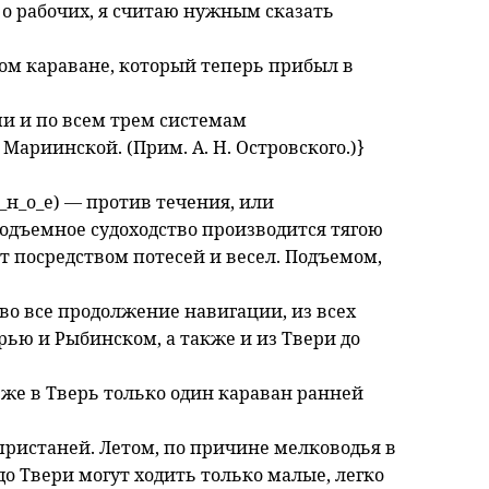
 о рабочих, я считаю нужным сказать
 том караване, который теперь прибыл в
ми и по всем трем системам
ариинской. (Прим. А. Н. Островского.)}
д_н_о_е) — против течения, или
Подъемное судоходство производится тягою
т посредством потесей и весел. Подъемом,
 во все продолжение навигации, из всех
ью и Рыбинском, а также и из Твери до
 же в Тверь только один караван ранней
пристаней. Летом, по причине мелководья в
до Твери могут ходить только малые, легко