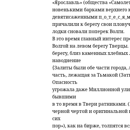
«Ярославль» (общества «Самоле
новенькими барками верхнего к
девятисаженными п_о_т_е_с_я_м
причалили к берегу свои пловуч
лодки сновали поперек Волги.
В это время главный интерес пр
Волгой на левом берегу Тверцы. (
берегу, близ каменных хлебных
наводнение
{Залиты были обе части города,
часть, лежащая за Тьмакой (Зат
Опасность
угрожала даже Миллионной улиц
бывшими
в то время в Твери ратниками. (
черной чертой и оригинальной н
сих
пор»), как на бирже, толпятся в