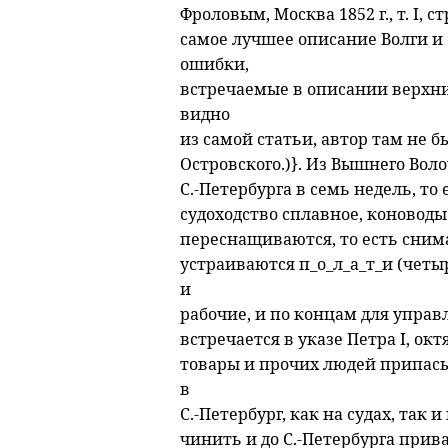
Фроловым, Москва 1852 г., т. I, с
самое лучшее описание Волги и
ошибки,
встречаемые в описании верхних
видно
из самой статьи, автор там не бы
Островского.)}. Из Вышнего Вол
С.-Петербурга в семь недель, то
судоходство сплавное, коноводы
переснащиваются, то есть снимает
устраиваются п_о_л_а_т_и (четы
и
рабочие, и по концам для управл
встречается в указе Петра I, окт
товары и прочих людей припасы 
в
С.-Петербург, как на судах, так 
чинить и до С.-Петербурга прив