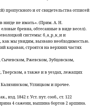
ий) пропускного и от свидетельства отписей
 нигде не имать». (Прим. А. Н.
 еловые бревна, обтесанные в виде весел).
еволоцкой системы: б_а_р_к_и и
их, как мы увидим, вызвано необходимостью.
ий караван, строятся на верхних частях
м, Сычевском, Ржевском, Зубцовском,
Тверском, а также и в уездах, лежащих
 Калязинском, Углицком и прочее.
, изд. 1842 г. Уст. пут. сооб., ст. 122
ширина 4 сажени, вышина бортов 2 аршина.