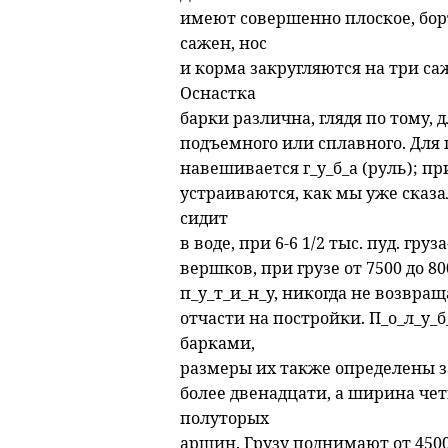
имеют совершенно плоское, бор
сажен, нос
и корма закругляются на три са
Оснастка
барки различна, глядя по тому, д
подъемного или сплавного. Для п
навешивается г_у_б_а (руль); пр
устраиваются, как мы уже сказал
сидит
в воде, при 6-6 1/2 тыс. пуд. груз
вершков, при грузе от 7500 до 8
п_у_т_и_н_у, никогда не возвращ
отчасти на постройки. П_о_л_у_
барками,
размеры их также определены зако
более двенадцати, а ширина чет
полуторых
аршин. Грузу поднимают от 4500