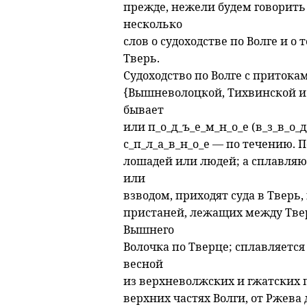
прежде, нежели будем говорить
несколько
слов о судоходстве по Волге и о
Тверь.
Судоходство по Волге с притока
{Вышневолоцкой, Тихвинской и М
бывает
или п_о_д_ъ_е_м_н_о_е (в_з_в_о_
с_п_л_а_в_н_о_е — по течению. 
лошадей или людей; а сплавляю
или
взводом, приходят суда в Тверь,
пристаней, лежащих между Твер
Вышнего
Волочка по Тверце; сплавляется
весной
из верхневолжских и гжатских 
верхних частях Волги, от Ржева 