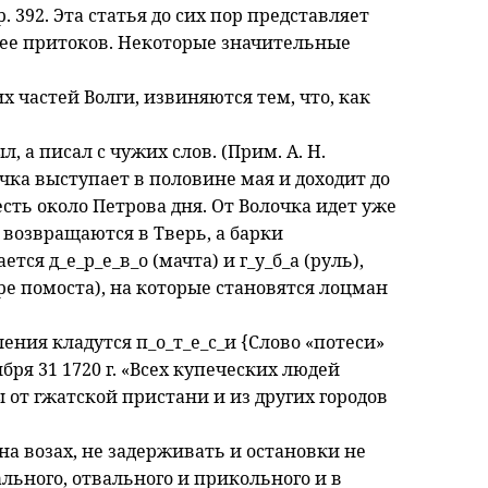
тр. 392. Эта статья до сих пор представляет
 ее притоков. Некоторые значительные
 частей Волги, извиняются тем, что, как
л, а писал с чужих слов. (Прим. А. Н.
очка выступает в половине мая и доходит до
 есть около Петрова дня. От Волочка идет уже
 возвращаются в Тверь, а барки
ся д_е_р_е_в_о (мачта) и г_у_б_а (руль),
ре помоста), на которые становятся лоцман
ения кладутся п_о_т_е_с_и {Слово «потеси»
ября 31 1720 г. «Всех купеческих людей
от гжатской пристани и из других городов
и на возах, не задерживать и остановки не
ального, отвального и прикольного и в